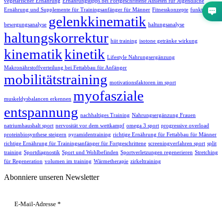
vegetarischer Ernährung
Ernährungstipps bei Fortgeschrittene Athleten für Jugendliche
Ernährung und Supplemente für Trainingsanfänger für Männer
Fitnesskonzepte
funktionelle
gelenkkinematik
bewegungsanalyse
haltungsanalyse
haltungskorrektur
hiit training
isotone getränke wirkung
kinematik
kinetik
Lifestyle Nahrungsergänzung
Makronährstoffverteilung bei Fettabbau für Anfänger
mobilitätstraining
motivationsfaktoren im sport
myofasziale
muskeldysbalancen erkennen
entspannung
nachhaltiges Training
Nahrungsergänzung Frauen
natriumhaushalt sport
nervosität vor dem wettkampf
omega 3 sport
progressive overload
proteinbiosynthese steigern
pyramidentraining
richtige Ernährung für Fettabbau für Männer
richtige Ernährung für Trainingsanfänger für Fortgeschrittene
screeningverfahren sport
split
training
Sportdiagnostik
Sport und Wohlbefinden
Sportverletzungen regenerieren
Stretching
für Regeneration
volumen im training
Wärmetherapie
zirkeltraining
Abonniere unseren Newsletter