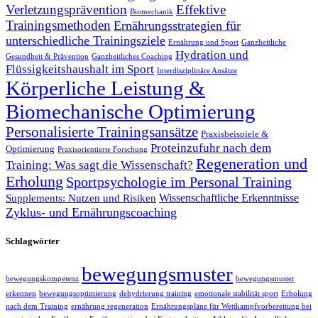
Verletzungsprävention
Effektive
Biomechanik
Trainingsmethoden
Ernährungsstrategien für
unterschiedliche Trainingsziele
Ernährung und Sport
Ganzheitliche
Hydration und
Gesundheit & Prävention
Ganzheitliches Coaching
Flüssigkeitshaushalt im Sport
Interdisziplinäre Ansätze
Körperliche Leistung &
Biomechanische Optimierung
Personalisierte Trainingsansätze
Praxisbeispiele &
Proteinzufuhr nach dem
Optimierung
Praxisorientierte Forschung
Regeneration und
Training: Was sagt die Wissenschaft?
Erholung
Sportpsychologie im Personal Training
Wissenschaftliche Erkenntnisse
Supplements: Nutzen und Risiken
Zyklus- und Ernährungscoaching
Schlagwörter
bewegungsmuster
bewegungskompetenz
bewegungsmuster
erkennen
bewegungsoptimierung
dehydrierung training
emotionale stabilität sport
Erholung
nach dem Training
ernährung regeneration
Ernährungspläne für Wettkampfvorbereitung bei