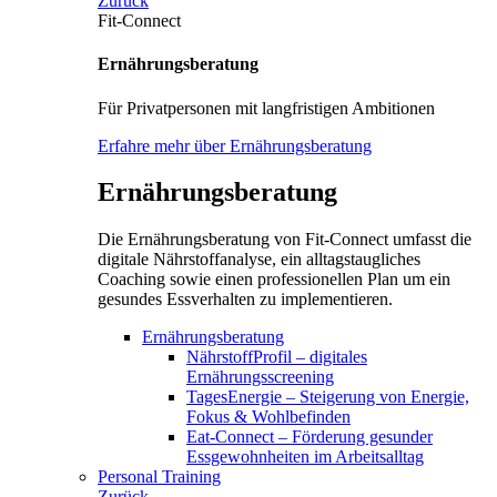
Zurück
Fit-Connect
Ernährungsberatung
Für Privatpersonen mit langfristigen Ambitionen
Erfahre mehr über Ernährungsberatung
Ernährungsberatung
Die Ernährungsberatung von Fit-Connect umfasst die
digitale Nährstoffanalyse, ein alltagstaugliches
Coaching sowie einen professionellen Plan um ein
gesundes Essverhalten zu implementieren.
Ernährungsberatung
NährstoffProfil – digitales
Ernährungsscreening
TagesEnergie – Steigerung von Energie,
Fokus & Wohlbefinden
Eat-Connect – Förderung gesunder
Essgewohnheiten im Arbeitsalltag
Personal Training
Zurück