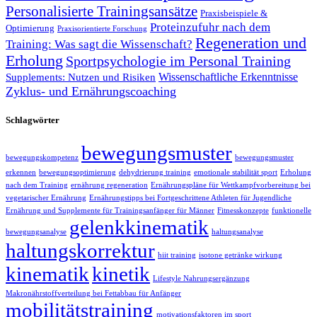
Personalisierte Trainingsansätze
Praxisbeispiele &
Proteinzufuhr nach dem
Optimierung
Praxisorientierte Forschung
Regeneration und
Training: Was sagt die Wissenschaft?
Erholung
Sportpsychologie im Personal Training
Wissenschaftliche Erkenntnisse
Supplements: Nutzen und Risiken
Zyklus- und Ernährungscoaching
Schlagwörter
bewegungsmuster
bewegungskompetenz
bewegungsmuster
erkennen
bewegungsoptimierung
dehydrierung training
emotionale stabilität sport
Erholung
nach dem Training
ernährung regeneration
Ernährungspläne für Wettkampfvorbereitung bei
vegetarischer Ernährung
Ernährungstipps bei Fortgeschrittene Athleten für Jugendliche
Ernährung und Supplemente für Trainingsanfänger für Männer
Fitnesskonzepte
funktionelle
gelenkkinematik
bewegungsanalyse
haltungsanalyse
haltungskorrektur
hiit training
isotone getränke wirkung
kinematik
kinetik
Lifestyle Nahrungsergänzung
Makronährstoffverteilung bei Fettabbau für Anfänger
mobilitätstraining
motivationsfaktoren im sport