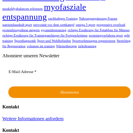
myofasziale
muskeldysbalancen erkennen
entspannung
nachhaltiges Training
Nahrungsergänzung Frauen
natriumhaushalt sport
nervosität vor dem wettkampf
omega 3 sport
progressive overload
proteinbiosynthese steigern
pyramidentraining
richtige Ernährung für Fettabbau für Männer
richtige Ernährung für Trainingsanfänger für Fortgeschrittene
screeningverfahren sport
split
training
Sportdiagnostik
Sport und Wohlbefinden
Sportverletzungen regenerieren
Stretching
für Regeneration
volumen im training
Wärmetherapie
zirkeltraining
Abonniere unseren Newsletter
Kontakt
Weitere Informationen anfordern
Kontakt