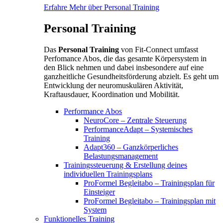
Erfahre Mehr über Personal Training
Personal Training
Das
Personal Training
von Fit-Connect umfasst
Perfomance Abos, die das gesamte Körpersystem in
den Blick nehmen und dabei insbesondere auf eine
ganzheitliche Gesundheitsförderung abzielt. Es geht um
Entwicklung der neuromuskulären Aktivität,
Kraftausdauer, Koordination und Mobilität.
Performance Abos
NeuroCore – Zentrale Steuerung
PerformanceAdapt – Systemisches
Training
Adapt360 – Ganzkörperliches
Belastungsmanagement
Trainingssteuerung & Erstellung deines
individuellen Trainingsplans
ProFormel Begleitabo – Trainingsplan für
Einsteiger
ProFormel Begleitabo – Trainingsplan mit
System
Funktionelles Training