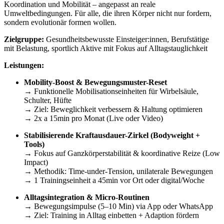
Koordination und Mobilität – angepasst an reale
Umweltbedingungen. Für alle, die ihren Körper nicht nur fordern,
sondern evolutionär formen wollen.
Zielgruppe:
Gesundheitsbewusste Einsteiger:innen, Berufstätige
mit Belastung, sportlich Aktive mit Fokus auf Alltagstauglichkeit
Leistungen:
Mobility-Boost & Bewegungsmuster-Reset
→ Funktionelle Mobilisationseinheiten für Wirbelsäule,
Schulter, Hüfte
→ Ziel: Beweglichkeit verbessern & Haltung optimieren
→ 2x a 15min pro Monat (Live oder Video)
Stabilisierende Kraftausdauer-Zirkel (Bodyweight +
Tools)
→ Fokus auf Ganzkörperstabilität & koordinative Reize (Low
Impact)
→ Methodik: Time-under-Tension, unilaterale Bewegungen
→ 1 Trainingseinheit a 45min vor Ort oder digital/Woche
Alltagsintegration & Micro-Routinen
→ Bewegungsimpulse (5–10 Min) via App oder WhatsApp
→ Ziel: Training in Alltag einbetten + Adaption fördern