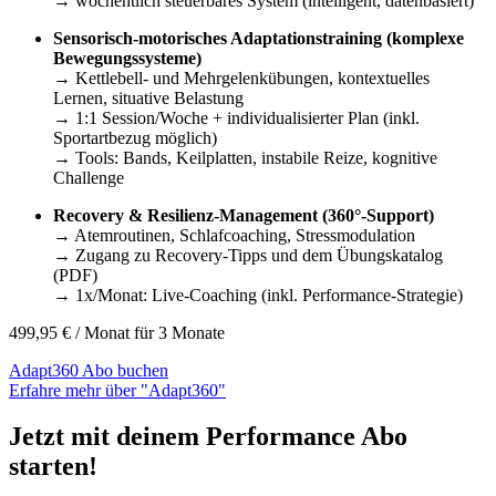
→ wöchentlich steuerbares System (intelligent, datenbasiert)
Sensorisch-motorisches Adaptationstraining (komplexe
Bewegungssysteme)
→ Kettlebell- und Mehrgelenkübungen, kontextuelles
Lernen, situative Belastung
→ 1:1 Session/Woche + individualisierter Plan (inkl.
Sportartbezug möglich)
→ Tools: Bands, Keilplatten, instabile Reize, kognitive
Challenge
Recovery & Resilienz-Management (360°-Support)
→ Atemroutinen, Schlafcoaching, Stressmodulation
→ Zugang zu Recovery-Tipps und dem Übungskatalog
(PDF)
→ 1x/Monat: Live-Coaching (inkl. Performance-Strategie)
499,95
€
/ Monat für 3 Monate
Adapt360 Abo buchen
Erfahre mehr über "Adapt360"
Jetzt mit deinem Performance Abo
starten!