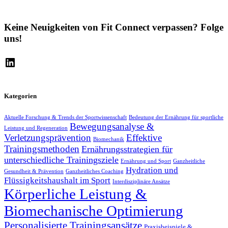
Keine Neuigkeiten von Fit Connect verpassen? Folge
uns!
LinkedIn
Kategorien
Aktuelle Forschung & Trends der Sportwissenschaft
Bedeutung der Ernährung für sportliche
Bewegungsanalyse &
Leistung und Regeneration
Verletzungsprävention
Effektive
Biomechanik
Trainingsmethoden
Ernährungsstrategien für
unterschiedliche Trainingsziele
Ernährung und Sport
Ganzheitliche
Hydration und
Gesundheit & Prävention
Ganzheitliches Coaching
Flüssigkeitshaushalt im Sport
Interdisziplinäre Ansätze
Körperliche Leistung &
Biomechanische Optimierung
Personalisierte Trainingsansätze
Praxisbeispiele &