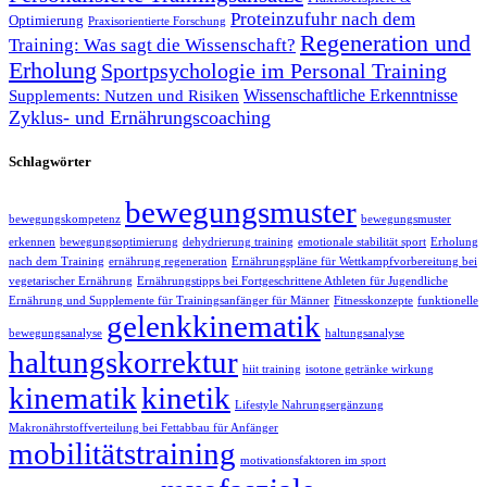
Proteinzufuhr nach dem
Optimierung
Praxisorientierte Forschung
Regeneration und
Training: Was sagt die Wissenschaft?
Erholung
Sportpsychologie im Personal Training
Wissenschaftliche Erkenntnisse
Supplements: Nutzen und Risiken
Zyklus- und Ernährungscoaching
Schlagwörter
bewegungsmuster
bewegungskompetenz
bewegungsmuster
erkennen
bewegungsoptimierung
dehydrierung training
emotionale stabilität sport
Erholung
nach dem Training
ernährung regeneration
Ernährungspläne für Wettkampfvorbereitung bei
vegetarischer Ernährung
Ernährungstipps bei Fortgeschrittene Athleten für Jugendliche
Ernährung und Supplemente für Trainingsanfänger für Männer
Fitnesskonzepte
funktionelle
gelenkkinematik
bewegungsanalyse
haltungsanalyse
haltungskorrektur
hiit training
isotone getränke wirkung
kinematik
kinetik
Lifestyle Nahrungsergänzung
Makronährstoffverteilung bei Fettabbau für Anfänger
mobilitätstraining
motivationsfaktoren im sport