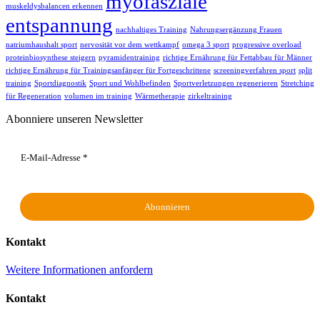
myofasziale
muskeldysbalancen erkennen
entspannung
nachhaltiges Training
Nahrungsergänzung Frauen
natriumhaushalt sport
nervosität vor dem wettkampf
omega 3 sport
progressive overload
proteinbiosynthese steigern
pyramidentraining
richtige Ernährung für Fettabbau für Männer
richtige Ernährung für Trainingsanfänger für Fortgeschrittene
screeningverfahren sport
split
training
Sportdiagnostik
Sport und Wohlbefinden
Sportverletzungen regenerieren
Stretching
für Regeneration
volumen im training
Wärmetherapie
zirkeltraining
Abonniere unseren Newsletter
Kontakt
Weitere Informationen anfordern
Kontakt