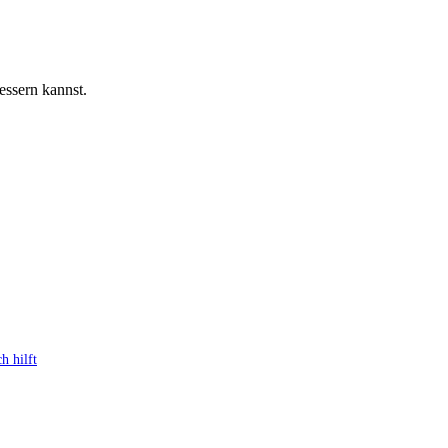
essern kannst.
h hilft