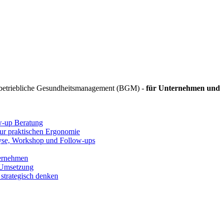
 betriebliche Gesundheitsmanagement (BGM) -
für Unternehmen und 
ow-up Beratung
zur praktischen Ergonomie
lyse, Workshop und Follow-ups
ternehmen
 Umsetzung
strategisch denken