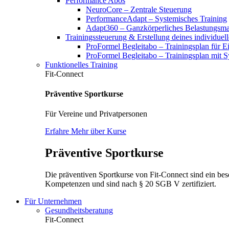
Performance Abos
NeuroCore – Zentrale Steuerung
PerformanceAdapt – Systemisches Training
Adapt360 – Ganzkörperliches Belastungsm
Trainingssteuerung & Erstellung deines individuel
ProFormel Begleitabo – Trainingsplan für Ei
ProFormel Begleitabo – Trainingsplan mit 
Funktionelles Training
Fit-Connect
Präventive Sportkurse
Für Vereine und Privatpersonen
Erfahre Mehr über Kurse
Präventive Sportkurse
Die präventiven Sportkurse von Fit-Connect sind ein bes
Kompetenzen und sind nach § 20 SGB V zertifiziert.
Für Unternehmen
Gesundheitsberatung
Fit-Connect