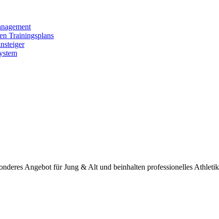
anagement
len Trainingsplans
nsteiger
System
onderes Angebot für Jung & Alt und beinhalten professionelles Athletik