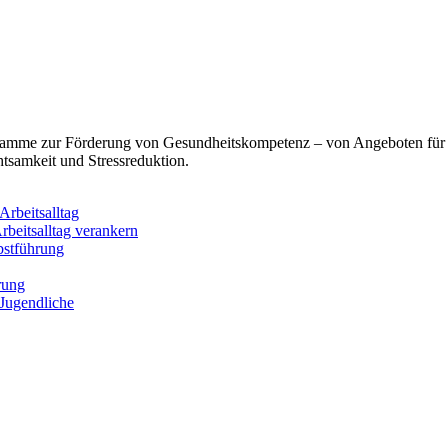
ogramme zur Förderung von Gesundheitskompetenz – von Angeboten für
tsamkeit und Stressreduktion.
rbeitsalltag
rbeitsalltag verankern
bstführung
rung
 Jugendliche