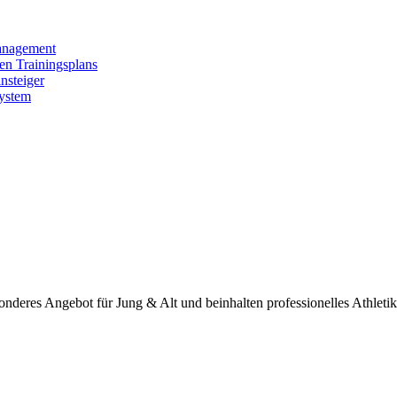
anagement
len Trainingsplans
nsteiger
System
onderes Angebot für Jung & Alt und beinhalten professionelles Athletik