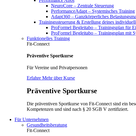
Performance Abos
NeuroCore – Zentrale Steuerung
PerformanceAdapt – Systemisches Training
Adapt360 – Ganzkörperliches Belastungsm
Trainingssteuerung & Erstellung deines individuel
ProFormel Begleitabo – Trainingsplan für Ei
ProFormel Begleitabo – Trainingsplan mit 
Funktionelles Training
Fit-Connect
Präventive Sportkurse
Für Vereine und Privatpersonen
Erfahre Mehr über Kurse
Präventive Sportkurse
Die präventiven Sportkurse von Fit-Connect sind ein bes
Kompetenzen und sind nach § 20 SGB V zertifiziert.
Für Unternehmen
Gesundheitsberatung
Fit-Connect