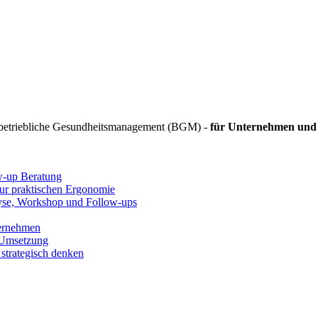
 betriebliche Gesundheitsmanagement (BGM) -
für Unternehmen und 
ow-up Beratung
zur praktischen Ergonomie
lyse, Workshop und Follow-ups
ternehmen
 Umsetzung
strategisch denken