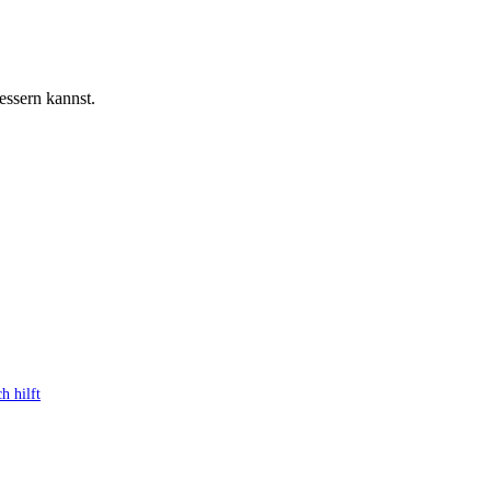
essern kannst.
h hilft