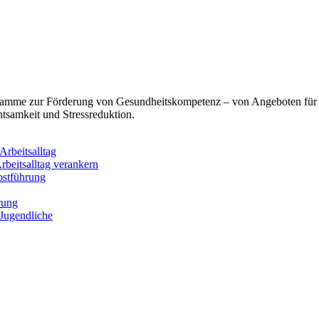
ogramme zur Förderung von Gesundheitskompetenz – von Angeboten für
tsamkeit und Stressreduktion.
rbeitsalltag
rbeitsalltag verankern
bstführung
rung
 Jugendliche