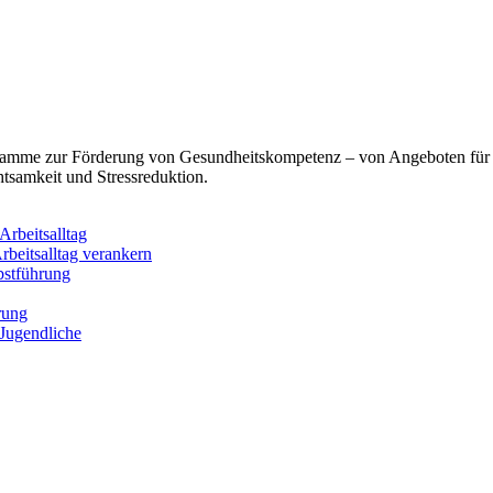
ogramme zur Förderung von Gesundheitskompetenz – von Angeboten für
tsamkeit und Stressreduktion.
rbeitsalltag
rbeitsalltag verankern
bstführung
rung
 Jugendliche