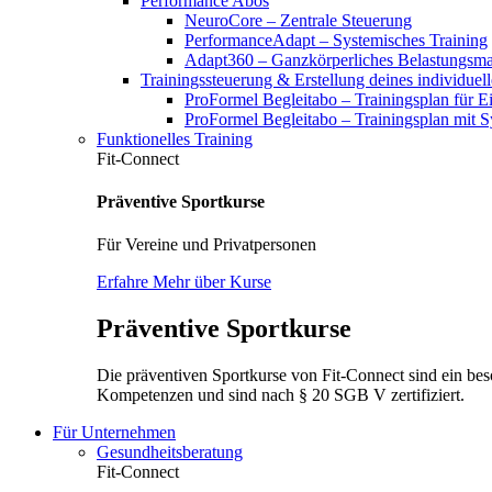
Performance Abos
NeuroCore – Zentrale Steuerung
PerformanceAdapt – Systemisches Training
Adapt360 – Ganzkörperliches Belastungsm
Trainingssteuerung & Erstellung deines individuel
ProFormel Begleitabo – Trainingsplan für Ei
ProFormel Begleitabo – Trainingsplan mit 
Funktionelles Training
Fit-Connect
Präventive Sportkurse
Für Vereine und Privatpersonen
Erfahre Mehr über Kurse
Präventive Sportkurse
Die präventiven Sportkurse von Fit-Connect sind ein bes
Kompetenzen und sind nach § 20 SGB V zertifiziert.
Für Unternehmen
Gesundheitsberatung
Fit-Connect