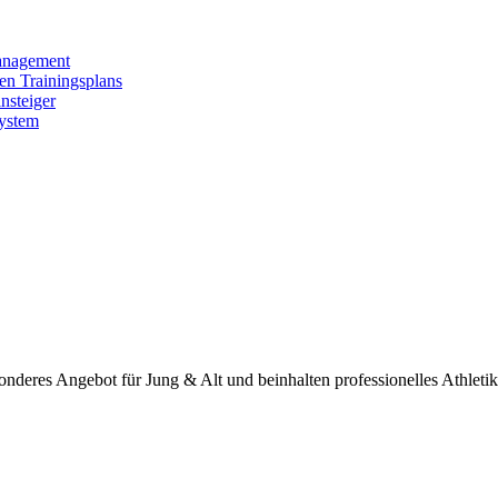
anagement
len Trainingsplans
nsteiger
System
onderes Angebot für Jung & Alt und beinhalten professionelles Athletik