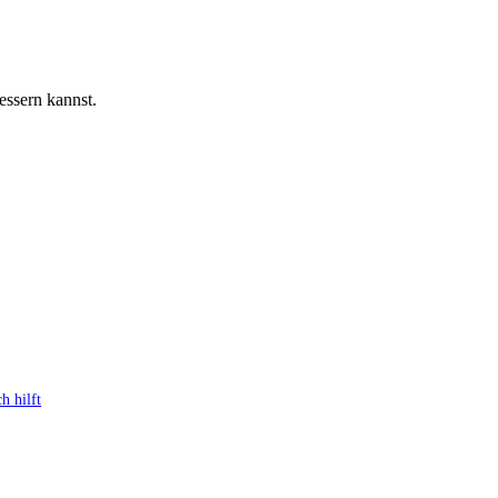
essern kannst.
h hilft