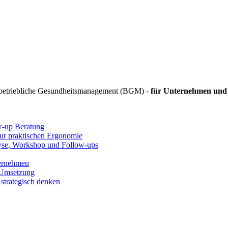
 betriebliche Gesundheitsmanagement (BGM) -
für Unternehmen und 
ow-up Beratung
zur praktischen Ergonomie
lyse, Workshop und Follow-ups
ternehmen
 Umsetzung
strategisch denken