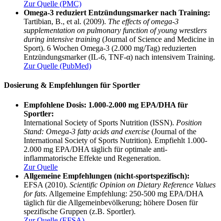
Zur Quelle (PMC)
Omega-3 reduziert Entzündungsmarker nach Training:
Tartibian, B., et al. (2009).
The effects of omega-3
supplementation on pulmonary function of young wrestlers
during intensive training
(Journal of Science and Medicine in
Sport). 6 Wochen Omega-3 (2.000 mg/Tag) reduzierten
Entzündungsmarker (IL-6, TNF-α) nach intensivem Training.
Zur Quelle (PubMed)
Dosierung & Empfehlungen für Sportler
Empfohlene Dosis: 1.000-2.000 mg EPA/DHA für
Sportler:
International Society of Sports Nutrition (ISSN).
Position
Stand: Omega-3 fatty acids and exercise
(Journal of the
International Society of Sports Nutrition). Empfiehlt 1.000-
2.000 mg EPA/DHA täglich für optimale anti-
inflammatorische Effekte und Regeneration.
Zur Quelle
Allgemeine Empfehlungen (nicht-sportspezifisch):
EFSA (2010).
Scientific Opinion on Dietary Reference Values
for fats
. Allgemeine Empfehlung: 250-500 mg EPA/DHA
täglich für die Allgemeinbevölkerung; höhere Dosen für
spezifische Gruppen (z.B. Sportler).
Zur Quelle (EFSA)