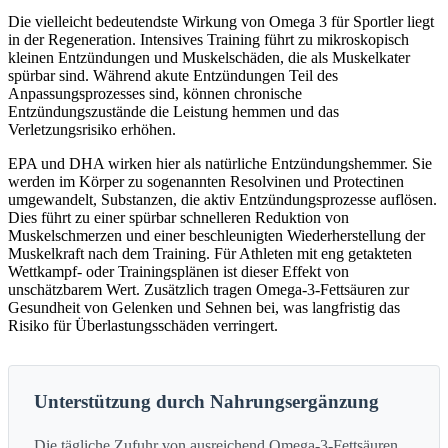
Die vielleicht bedeutendste Wirkung von Omega 3 für Sportler liegt
in der Regeneration. Intensives Training führt zu mikroskopisch
kleinen Entzündungen und Muskelschäden, die als Muskelkater
spürbar sind. Während akute Entzündungen Teil des
Anpassungsprozesses sind, können chronische
Entzündungszustände die Leistung hemmen und das
Verletzungsrisiko erhöhen.
EPA und DHA wirken hier als natürliche Entzündungshemmer. Sie
werden im Körper zu sogenannten Resolvinen und Protectinen
umgewandelt, Substanzen, die aktiv Entzündungsprozesse auflösen.
Dies führt zu einer spürbar schnelleren Reduktion von
Muskelschmerzen und einer beschleunigten Wiederherstellung der
Muskelkraft nach dem Training. Für Athleten mit eng getakteten
Wettkampf- oder Trainingsplänen ist dieser Effekt von
unschätzbarem Wert. Zusätzlich tragen Omega-3-Fettsäuren zur
Gesundheit von Gelenken und Sehnen bei, was langfristig das
Risiko für Überlastungsschäden verringert.
Unterstützung durch Nahrungsergänzung
Die tägliche Zufuhr von ausreichend Omega-3-Fettsäuren