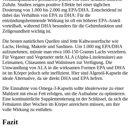
Zufuhr. Studien zeigen positive Effekte bei einer täglichen
Dosierung von 1.000 bis 2.000 mg EPA/DHA. Entscheidend ist
dabei das Verhältnis von EPA zu DHA: Für die
entzündungshemmende Wirkung ist oft ein höherer EPA-Anteil
vorteilhaft, während DHA besonders für die Gehirnfunktion und
Zellgesundheit wichtig ist.
Die besten natürlichen Quellen sind fette Kaltwasserfische wie
Lachs, Hering, Makrele und Sardinen. Um 1.000 mg EPA/DHA
aufzunehmen, müsste man etwa 100-150 Gramm Lachs verzehren.
Für Veganer und Vegetarier steht ALA (Alpha-Linolensäure) aus
Leinsamen, Chiasamen und Walnüssen zur Verfügung. Die
Umwandlung von ALA in die wirksamen Formen EPA und DHA
ist im Körper jedoch sehr ineffizient. Hier sind Algenöl-Kapseln die
ideale Alternative, da sie direkt DHA und EPA liefern.
Die Einnahme von Omega-3-Kapseln sollte idealerweise zu einer
Mahlzeit mit etwas Fett erfolgen, um die Aufnahme zu optimieren.
Eine kontinuierliche Supplementierung ist der Schlüssel, da sich die
Fettsäuren über Wochen im Körper anreichern müssen, um ihre
volle Wirkung zu entfalten.
Fazit