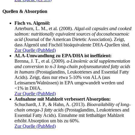
Quellen & Absorption
Fisch vs. Algenöl:
Arterburn, L. M., et al. (2008).
Algal-oil capsules and cooked
salmon: nutritionally equivalent sources of docosahexaenoic
acid
(Journal of the American Dietetic Association). Zeigt,
dass Algenöl und Fischöl bioäquivalente DHA-Quellen sind.
Zur Quelle (PubMed)
ALA-Umwandlung zu EPA/DHA ist ineffizient:
Brenna, J. T., et al. (2009).
α-Linolenic acid supplementation
and conversion to n-3 long-chain polyunsaturated fatty acids
in humans
(Prostaglandins, Leukotrienes and Essential Fatty
Acids). Zeigt, dass nur etwa 5-10% von ALA (aus
Leinsamen/Walnüssen) in EPA umgewandelt werden und
<1% in DHA.
Zur Quelle (PubMed)
Aufnahme mit Mahlzeit verbessert Absorption:
Schuchardt, J. P., & Hahn, A. (2013).
Bioavailability of long-
chain omega-3 fatty acids
(Prostaglandins, Leukotrienes and
Essential Fatty Acids). Einnahme mit fetthaltiger Mahlzeit
erhöht Absorption um bis zu 60%.
Zur Quelle (PubMed)