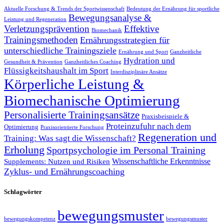
Aktuelle Forschung & Trends der Sportwissenschaft
Bedeutung der Ernährung für sportliche
Bewegungsanalyse &
Leistung und Regeneration
Verletzungsprävention
Effektive
Biomechanik
Trainingsmethoden
Ernährungsstrategien für
unterschiedliche Trainingsziele
Ernährung und Sport
Ganzheitliche
Hydration und
Gesundheit & Prävention
Ganzheitliches Coaching
Flüssigkeitshaushalt im Sport
Interdisziplinäre Ansätze
Körperliche Leistung &
Biomechanische Optimierung
Personalisierte Trainingsansätze
Praxisbeispiele &
Proteinzufuhr nach dem
Optimierung
Praxisorientierte Forschung
Regeneration und
Training: Was sagt die Wissenschaft?
Erholung
Sportpsychologie im Personal Training
Wissenschaftliche Erkenntnisse
Supplements: Nutzen und Risiken
Zyklus- und Ernährungscoaching
Schlagwörter
bewegungsmuster
bewegungskompetenz
bewegungsmuster