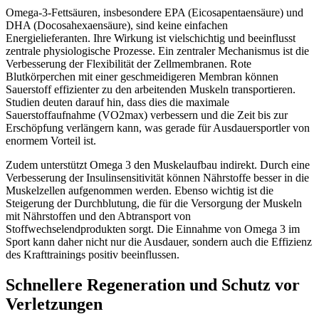
Omega-3-Fettsäuren, insbesondere EPA (Eicosapentaensäure) und
DHA (Docosahexaensäure), sind keine einfachen
Energielieferanten. Ihre Wirkung ist vielschichtig und beeinflusst
zentrale physiologische Prozesse. Ein zentraler Mechanismus ist die
Verbesserung der Flexibilität der Zellmembranen. Rote
Blutkörperchen mit einer geschmeidigeren Membran können
Sauerstoff effizienter zu den arbeitenden Muskeln transportieren.
Studien deuten darauf hin, dass dies die maximale
Sauerstoffaufnahme (VO2max) verbessern und die Zeit bis zur
Erschöpfung verlängern kann, was gerade für Ausdauersportler von
enormem Vorteil ist.
Zudem unterstützt Omega 3 den Muskelaufbau indirekt. Durch eine
Verbesserung der Insulinsensitivität können Nährstoffe besser in die
Muskelzellen aufgenommen werden. Ebenso wichtig ist die
Steigerung der Durchblutung, die für die Versorgung der Muskeln
mit Nährstoffen und den Abtransport von
Stoffwechselendprodukten sorgt. Die Einnahme von Omega 3 im
Sport kann daher nicht nur die Ausdauer, sondern auch die Effizienz
des Krafttrainings positiv beeinflussen.
Schnellere Regeneration und Schutz vor
Verletzungen