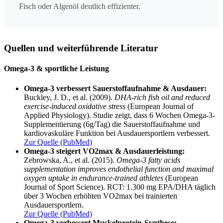
Fisch oder Algenöl deutlich effizienter.
Quellen und weiterführende Literatur
Omega-3 & sportliche Leistung
Omega-3 verbessert Sauerstoffaufnahme & Ausdauer:
Buckley, J. D., et al. (2009).
DHA-rich fish oil and reduced
exercise-induced oxidative stress
(European Journal of
Applied Physiology). Studie zeigt, dass 6 Wochen Omega-3-
Supplementierung (6g/Tag) die Sauerstoffaufnahme und
kardiovaskuläre Funktion bei Ausdauersportlern verbessert.
Zur Quelle (PubMed)
Omega-3 steigert VO2max & Ausdauerleistung:
Zebrowska, A., et al. (2015).
Omega-3 fatty acids
supplementation improves endothelial function and maximal
oxygen uptake in endurance-trained athletes
(European
Journal of Sport Science). RCT: 1.300 mg EPA/DHA täglich
über 3 Wochen erhöhten VO2max bei trainierten
Ausdauersportlern.
Zur Quelle (PubMed)
Omega-3 verbessert Muskelprotein-Synthese: