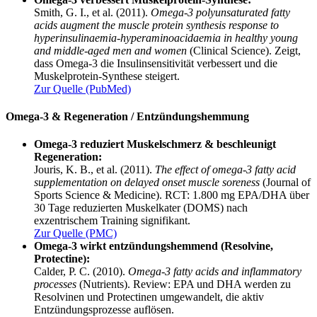
Smith, G. I., et al. (2011).
Omega-3 polyunsaturated fatty
acids augment the muscle protein synthesis response to
hyperinsulinaemia-hyperaminoacidaemia in healthy young
and middle-aged men and women
(Clinical Science). Zeigt,
dass Omega-3 die Insulinsensitivität verbessert und die
Muskelprotein-Synthese steigert.
Zur Quelle (PubMed)
Omega-3 & Regeneration / Entzündungshemmung
Omega-3 reduziert Muskelschmerz & beschleunigt
Regeneration:
Jouris, K. B., et al. (2011).
The effect of omega-3 fatty acid
supplementation on delayed onset muscle soreness
(Journal of
Sports Science & Medicine). RCT: 1.800 mg EPA/DHA über
30 Tage reduzierten Muskelkater (DOMS) nach
exzentrischem Training signifikant.
Zur Quelle (PMC)
Omega-3 wirkt entzündungshemmend (Resolvine,
Protectine):
Calder, P. C. (2010).
Omega-3 fatty acids and inflammatory
processes
(Nutrients). Review: EPA und DHA werden zu
Resolvinen und Protectinen umgewandelt, die aktiv
Entzündungsprozesse auflösen.