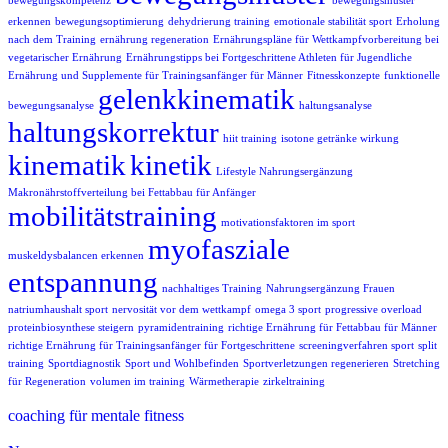
bewegungskompetenz
bewegungsmuster
erkennen
bewegungsoptimierung
dehydrierung training
emotionale stabilität sport
Erholung
nach dem Training
ernährung regeneration
Ernährungspläne für Wettkampfvorbereitung bei
vegetarischer Ernährung
Ernährungstipps bei Fortgeschrittene Athleten für Jugendliche
Ernährung und Supplemente für Trainingsanfänger für Männer
Fitnesskonzepte
funktionelle
gelenkkinematik
bewegungsanalyse
haltungsanalyse
haltungskorrektur
hiit training
isotone getränke wirkung
kinematik
kinetik
Lifestyle Nahrungsergänzung
Makronährstoffverteilung bei Fettabbau für Anfänger
mobilitätstraining
motivationsfaktoren im sport
myofasziale
muskeldysbalancen erkennen
entspannung
nachhaltiges Training
Nahrungsergänzung Frauen
natriumhaushalt sport
nervosität vor dem wettkampf
omega 3 sport
progressive overload
proteinbiosynthese steigern
pyramidentraining
richtige Ernährung für Fettabbau für Männer
richtige Ernährung für Trainingsanfänger für Fortgeschrittene
screeningverfahren sport
split
training
Sportdiagnostik
Sport und Wohlbefinden
Sportverletzungen regenerieren
Stretching
für Regeneration
volumen im training
Wärmetherapie
zirkeltraining
coaching für mentale fitness