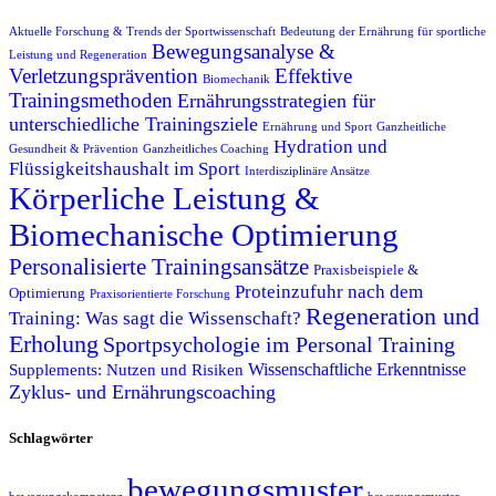
Aktuelle Forschung & Trends der Sportwissenschaft
Bedeutung der Ernährung für sportliche
Bewegungsanalyse &
Leistung und Regeneration
Verletzungsprävention
Effektive
Biomechanik
Trainingsmethoden
Ernährungsstrategien für
unterschiedliche Trainingsziele
Ernährung und Sport
Ganzheitliche
Hydration und
Gesundheit & Prävention
Ganzheitliches Coaching
Flüssigkeitshaushalt im Sport
Interdisziplinäre Ansätze
Körperliche Leistung &
Biomechanische Optimierung
Personalisierte Trainingsansätze
Praxisbeispiele &
Proteinzufuhr nach dem
Optimierung
Praxisorientierte Forschung
Regeneration und
Training: Was sagt die Wissenschaft?
Erholung
Sportpsychologie im Personal Training
Wissenschaftliche Erkenntnisse
Supplements: Nutzen und Risiken
Zyklus- und Ernährungscoaching
Schlagwörter
bewegungsmuster