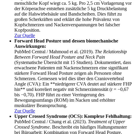
menschliche Kopf wiegt ca. 5 kg. Pro 2,5 cm Vorlagerung vor
der Körperachse entstehen zusätzliche 5 kg Druckbelastung
auf die Halswirbelsäule und Bandscheiben. Dies führt zu
großen Scherkräften und erklärt die hohe Prävalenz von
Kopfschmerzen und Nackenverspannungen bei falscher
Kopfposition.
Zur Quelle
Forward Head Posture und dessen biomechanische
Auswirkungen:
PubMed Central / Mahmoud et al. (2019).
The Relationship
Between Forward Head Posture and Neck Pain
(Systematische Übersicht mit 15 Studien). Dokumentiert, dass
erwachsene Patienten mit Nackenschmerzen eine signifikant
stärkere Forward Head Posture zeigen als Personen ohne
Schmerzen. Gemessen wird dies über den Craniovertebral
Angle (CVA): Ein **niedrigerer CVA deutet auf stärkere FHP
hin** und korreliert negativ mit Schmerzintensität (r = −0,67
bis −0,70). FHP führt zu einer Verringerung des
Bewegungsumfangs (ROM) im Nacken und erhöhter
muskulärer Beanspruchung.
Zur Quelle
Upper Crossed Syndrome (OCS): Komplexe Fehlhaltung:
PubMed Central / Chang et al. (2023).
Treatment of Upper
Crossed Syndrome
. Beschreibt ein häufiges Haltungsmuster
bei Büroarbeit: Kombination von Forward Head Posture,