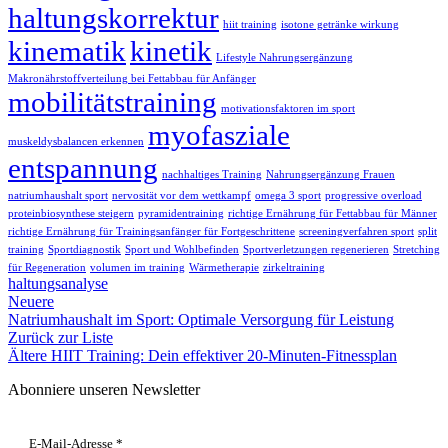
haltungskorrektur
hiit training
isotone getränke wirkung
kinematik
kinetik
Lifestyle Nahrungsergänzung
Makronährstoffverteilung bei Fettabbau für Anfänger
mobilitätstraining
motivationsfaktoren im sport
myofasziale
muskeldysbalancen erkennen
entspannung
nachhaltiges Training
Nahrungsergänzung Frauen
natriumhaushalt sport
nervosität vor dem wettkampf
omega 3 sport
progressive overload
proteinbiosynthese steigern
pyramidentraining
richtige Ernährung für Fettabbau für Männer
richtige Ernährung für Trainingsanfänger für Fortgeschrittene
screeningverfahren sport
split
training
Sportdiagnostik
Sport und Wohlbefinden
Sportverletzungen regenerieren
Stretching
für Regeneration
volumen im training
Wärmetherapie
zirkeltraining
haltungsanalyse
Neuere
Natriumhaushalt im Sport: Optimale Versorgung für Leistung
Zurück zur Liste
Ältere
HIIT Training: Dein effektiver 20-Minuten-Fitnessplan
Abonniere unseren Newsletter