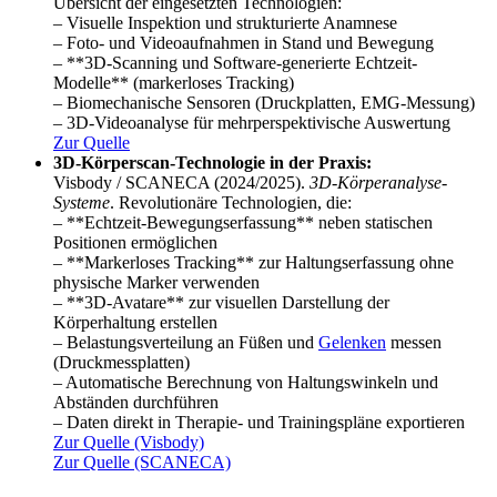
Übersicht der eingesetzten Technologien:
– Visuelle Inspektion und strukturierte Anamnese
– Foto- und Videoaufnahmen in Stand und Bewegung
– **3D-Scanning und Software-generierte Echtzeit-
Modelle** (markerloses Tracking)
– Biomechanische Sensoren (Druckplatten, EMG-Messung)
– 3D-Videoanalyse für mehrperspektivische Auswertung
Zur Quelle
3D-Körperscan-Technologie in der Praxis:
Visbody / SCANECA (2024/2025).
3D-Körperanalyse-
Systeme
. Revolutionäre Technologien, die:
– **Echtzeit-Bewegungserfassung** neben statischen
Positionen ermöglichen
– **Markerloses Tracking** zur Haltungserfassung ohne
physische Marker verwenden
– **3D-Avatare** zur visuellen Darstellung der
Körperhaltung erstellen
– Belastungsverteilung an Füßen und
Gelenken
messen
(Druckmessplatten)
– Automatische Berechnung von Haltungswinkeln und
Abständen durchführen
– Daten direkt in Therapie- und Trainingspläne exportieren
Zur Quelle (Visbody)
Zur Quelle (SCANECA)