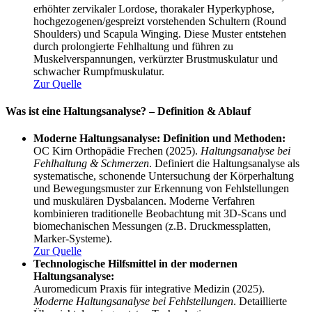
erhöhter zervikaler Lordose, thorakaler Hyperkyphose,
hochgezogenen/gespreizt vorstehenden Schultern (Round
Shoulders) und Scapula Winging. Diese Muster entstehen
durch prolongierte Fehlhaltung und führen zu
Muskelverspannungen, verkürzter Brustmuskulatur und
schwacher Rumpfmuskulatur.
Zur Quelle
Was ist eine Haltungsanalyse? – Definition & Ablauf
Moderne Haltungsanalyse: Definition und Methoden:
OC Kirn Orthopädie Frechen (2025).
Haltungsanalyse bei
Fehlhaltung & Schmerzen
. Definiert die Haltungsanalyse als
systematische, schonende Untersuchung der Körperhaltung
und Bewegungsmuster zur Erkennung von Fehlstellungen
und muskulären Dysbalancen. Moderne Verfahren
kombinieren traditionelle Beobachtung mit 3D-Scans und
biomechanischen Messungen (z.B. Druckmessplatten,
Marker-Systeme).
Zur Quelle
Technologische Hilfsmittel in der modernen
Haltungsanalyse:
Auromedicum Praxis für integrative Medizin (2025).
Moderne Haltungsanalyse bei Fehlstellungen
. Detaillierte