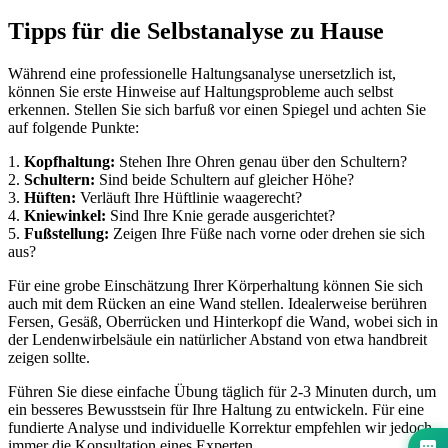
Tipps für die Selbstanalyse zu Hause
Während eine professionelle Haltungsanalyse unersetzlich ist,
können Sie erste Hinweise auf Haltungsprobleme auch selbst
erkennen. Stellen Sie sich barfuß vor einen Spiegel und achten Sie
auf folgende Punkte:
1.
Kopfhaltung:
Stehen Ihre Ohren genau über den Schultern?
2.
Schultern:
Sind beide Schultern auf gleicher Höhe?
3.
Hüften:
Verläuft Ihre Hüftlinie waagerecht?
4.
Kniewinkel:
Sind Ihre Knie gerade ausgerichtet?
5.
Fußstellung:
Zeigen Ihre Füße nach vorne oder drehen sie sich
aus?
Für eine grobe Einschätzung Ihrer Körperhaltung können Sie sich
auch mit dem Rücken an eine Wand stellen. Idealerweise berühren
Fersen, Gesäß, Oberrücken und Hinterkopf die Wand, wobei sich in
der Lendenwirbelsäule ein natürlicher Abstand von etwa handbreit
zeigen sollte.
Führen Sie diese einfache Übung täglich für 2-3 Minuten durch, um
ein besseres Bewusstsein für Ihre Haltung zu entwickeln. Für eine
fundierte Analyse und individuelle Korrektur empfehlen wir jedoch
immer die Konsultation eines Experten.