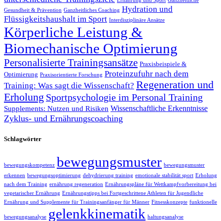
Ernährung und Sport
Ganzheitliche
Hydration und
Gesundheit & Prävention
Ganzheitliches Coaching
Flüssigkeitshaushalt im Sport
Interdisziplinäre Ansätze
Körperliche Leistung &
Biomechanische Optimierung
Personalisierte Trainingsansätze
Praxisbeispiele &
Proteinzufuhr nach dem
Optimierung
Praxisorientierte Forschung
Regeneration und
Training: Was sagt die Wissenschaft?
Erholung
Sportpsychologie im Personal Training
Wissenschaftliche Erkenntnisse
Supplements: Nutzen und Risiken
Zyklus- und Ernährungscoaching
Schlagwörter
bewegungsmuster
bewegungskompetenz
bewegungsmuster
erkennen
bewegungsoptimierung
dehydrierung training
emotionale stabilität sport
Erholung
nach dem Training
ernährung regeneration
Ernährungspläne für Wettkampfvorbereitung bei
vegetarischer Ernährung
Ernährungstipps bei Fortgeschrittene Athleten für Jugendliche
Ernährung und Supplemente für Trainingsanfänger für Männer
Fitnesskonzepte
funktionelle
gelenkkinematik
bewegungsanalyse
haltungsanalyse