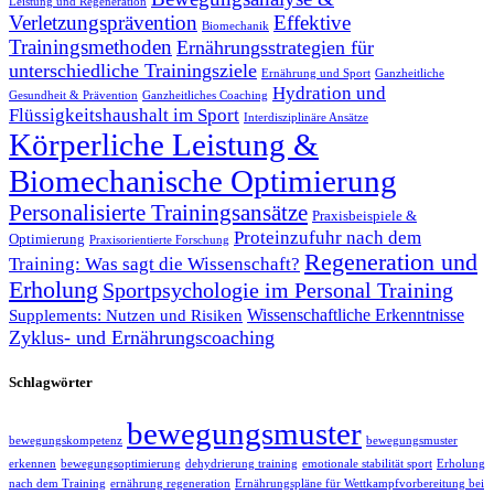
Leistung und Regeneration
Verletzungsprävention
Effektive
Biomechanik
Trainingsmethoden
Ernährungsstrategien für
unterschiedliche Trainingsziele
Ernährung und Sport
Ganzheitliche
Hydration und
Gesundheit & Prävention
Ganzheitliches Coaching
Flüssigkeitshaushalt im Sport
Interdisziplinäre Ansätze
Körperliche Leistung &
Biomechanische Optimierung
Personalisierte Trainingsansätze
Praxisbeispiele &
Proteinzufuhr nach dem
Optimierung
Praxisorientierte Forschung
Regeneration und
Training: Was sagt die Wissenschaft?
Erholung
Sportpsychologie im Personal Training
Wissenschaftliche Erkenntnisse
Supplements: Nutzen und Risiken
Zyklus- und Ernährungscoaching
Schlagwörter
bewegungsmuster
bewegungskompetenz
bewegungsmuster
erkennen
bewegungsoptimierung
dehydrierung training
emotionale stabilität sport
Erholung
nach dem Training
ernährung regeneration
Ernährungspläne für Wettkampfvorbereitung bei