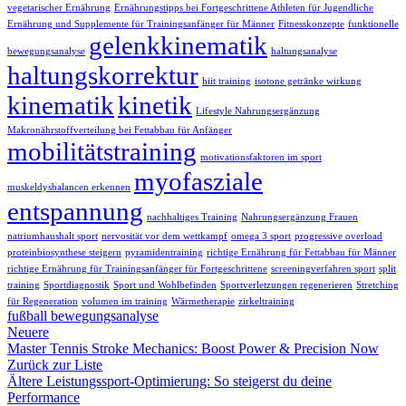
vegetarischer Ernährung
Ernährungstipps bei Fortgeschrittene Athleten für Jugendliche
Ernährung und Supplemente für Trainingsanfänger für Männer
Fitnesskonzepte
funktionelle
gelenkkinematik
bewegungsanalyse
haltungsanalyse
haltungskorrektur
hiit training
isotone getränke wirkung
kinematik
kinetik
Lifestyle Nahrungsergänzung
Makronährstoffverteilung bei Fettabbau für Anfänger
mobilitätstraining
motivationsfaktoren im sport
myofasziale
muskeldysbalancen erkennen
entspannung
nachhaltiges Training
Nahrungsergänzung Frauen
natriumhaushalt sport
nervosität vor dem wettkampf
omega 3 sport
progressive overload
proteinbiosynthese steigern
pyramidentraining
richtige Ernährung für Fettabbau für Männer
richtige Ernährung für Trainingsanfänger für Fortgeschrittene
screeningverfahren sport
split
training
Sportdiagnostik
Sport und Wohlbefinden
Sportverletzungen regenerieren
Stretching
für Regeneration
volumen im training
Wärmetherapie
zirkeltraining
fußball bewegungsanalyse
Neuere
Master Tennis Stroke Mechanics: Boost Power & Precision Now
Zurück zur Liste
Ältere
Leistungssport-Optimierung: So steigerst du deine
Performance