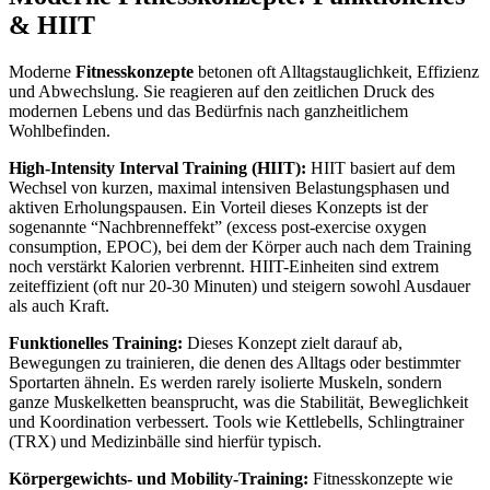
& HIIT
Moderne
Fitnesskonzepte
betonen oft Alltagstauglichkeit, Effizienz
und Abwechslung. Sie reagieren auf den zeitlichen Druck des
modernen Lebens und das Bedürfnis nach ganzheitlichem
Wohlbefinden.
High-Intensity Interval Training (HIIT):
HIIT basiert auf dem
Wechsel von kurzen, maximal intensiven Belastungsphasen und
aktiven Erholungspausen. Ein Vorteil dieses Konzepts ist der
sogenannte “Nachbrenneffekt” (excess post-exercise oxygen
consumption, EPOC), bei dem der Körper auch nach dem Training
noch verstärkt Kalorien verbrennt. HIIT-Einheiten sind extrem
zeiteffizient (oft nur 20-30 Minuten) und steigern sowohl Ausdauer
als auch Kraft.
Funktionelles Training:
Dieses Konzept zielt darauf ab,
Bewegungen zu trainieren, die denen des Alltags oder bestimmter
Sportarten ähneln. Es werden rarely isolierte Muskeln, sondern
ganze Muskelketten beansprucht, was die Stabilität, Beweglichkeit
und Koordination verbessert. Tools wie Kettlebells, Schlingtrainer
(TRX) und Medizinbälle sind hierfür typisch.
Körpergewichts- und Mobility-Training:
Fitnesskonzepte wie