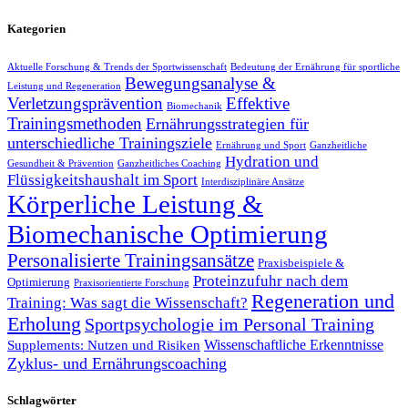
Kategorien
Aktuelle Forschung & Trends der Sportwissenschaft
Bedeutung der Ernährung für sportliche
Bewegungsanalyse &
Leistung und Regeneration
Verletzungsprävention
Effektive
Biomechanik
Trainingsmethoden
Ernährungsstrategien für
unterschiedliche Trainingsziele
Ernährung und Sport
Ganzheitliche
Hydration und
Gesundheit & Prävention
Ganzheitliches Coaching
Flüssigkeitshaushalt im Sport
Interdisziplinäre Ansätze
Körperliche Leistung &
Biomechanische Optimierung
Personalisierte Trainingsansätze
Praxisbeispiele &
Proteinzufuhr nach dem
Optimierung
Praxisorientierte Forschung
Regeneration und
Training: Was sagt die Wissenschaft?
Erholung
Sportpsychologie im Personal Training
Wissenschaftliche Erkenntnisse
Supplements: Nutzen und Risiken
Zyklus- und Ernährungscoaching
Schlagwörter