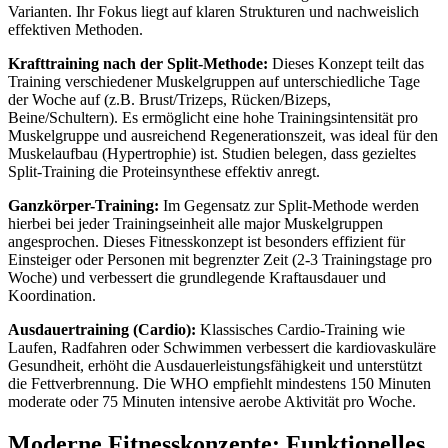
Varianten. Ihr Fokus liegt auf klaren Strukturen und nachweislich
effektiven Methoden.
Krafttraining nach der Split-Methode:
Dieses Konzept teilt das
Training verschiedener Muskelgruppen auf unterschiedliche Tage
der Woche auf (z.B. Brust/Trizeps, Rücken/Bizeps,
Beine/Schultern). Es ermöglicht eine hohe Trainingsintensität pro
Muskelgruppe und ausreichend Regenerationszeit, was ideal für den
Muskelaufbau (Hypertrophie) ist. Studien belegen, dass gezieltes
Split-Training die Proteinsynthese effektiv anregt.
Ganzkörper-Training:
Im Gegensatz zur Split-Methode werden
hierbei bei jeder Trainingseinheit alle major Muskelgruppen
angesprochen. Dieses Fitnesskonzept ist besonders effizient für
Einsteiger oder Personen mit begrenzter Zeit (2-3 Trainingstage pro
Woche) und verbessert die grundlegende Kraftausdauer und
Koordination.
Ausdauertraining (Cardio):
Klassisches Cardio-Training wie
Laufen, Radfahren oder Schwimmen verbessert die kardiovaskuläre
Gesundheit, erhöht die Ausdauerleistungsfähigkeit und unterstützt
die Fettverbrennung. Die WHO empfiehlt mindestens 150 Minuten
moderate oder 75 Minuten intensive aerobe Aktivität pro Woche.
Moderne Fitnesskonzepte: Funktionelles