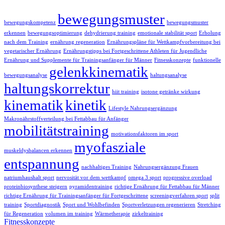
bewegungsmuster
bewegungskompetenz
bewegungsmuster
erkennen
bewegungsoptimierung
dehydrierung training
emotionale stabilität sport
Erholung
nach dem Training
ernährung regeneration
Ernährungspläne für Wettkampfvorbereitung bei
vegetarischer Ernährung
Ernährungstipps bei Fortgeschrittene Athleten für Jugendliche
Ernährung und Supplemente für Trainingsanfänger für Männer
Fitnesskonzepte
funktionelle
gelenkkinematik
bewegungsanalyse
haltungsanalyse
haltungskorrektur
hiit training
isotone getränke wirkung
kinematik
kinetik
Lifestyle Nahrungsergänzung
Makronährstoffverteilung bei Fettabbau für Anfänger
mobilitätstraining
motivationsfaktoren im sport
myofasziale
muskeldysbalancen erkennen
entspannung
nachhaltiges Training
Nahrungsergänzung Frauen
natriumhaushalt sport
nervosität vor dem wettkampf
omega 3 sport
progressive overload
proteinbiosynthese steigern
pyramidentraining
richtige Ernährung für Fettabbau für Männer
richtige Ernährung für Trainingsanfänger für Fortgeschrittene
screeningverfahren sport
split
training
Sportdiagnostik
Sport und Wohlbefinden
Sportverletzungen regenerieren
Stretching
für Regeneration
volumen im training
Wärmetherapie
zirkeltraining
Fitnesskonzepte