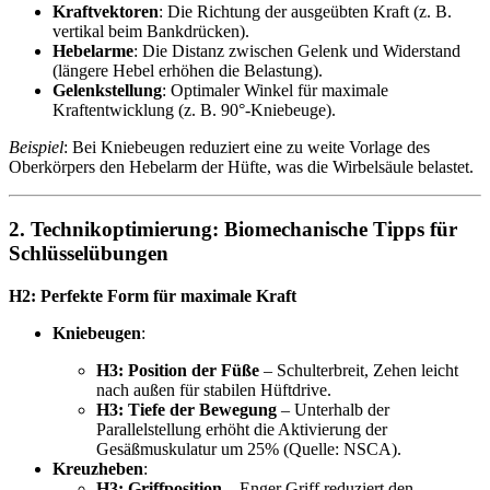
Kraftvektoren
: Die Richtung der ausgeübten Kraft (z. B.
vertikal beim Bankdrücken).
Hebelarme
: Die Distanz zwischen Gelenk und Widerstand
(längere Hebel erhöhen die Belastung).
Gelenkstellung
: Optimaler Winkel für maximale
Kraftentwicklung (z. B. 90°-Kniebeuge).
Beispiel
: Bei Kniebeugen reduziert eine zu weite Vorlage des
Oberkörpers den Hebelarm der Hüfte, was die Wirbelsäule belastet.
2. Technikoptimierung: Biomechanische Tipps für
Schlüsselübungen
H2: Perfekte Form für maximale Kraft
Kniebeugen
:
H3: Position der Füße
– Schulterbreit, Zehen leicht
nach außen für stabilen Hüftdrive.
H3: Tiefe der Bewegung
– Unterhalb der
Parallelstellung erhöht die Aktivierung der
Gesäßmuskulatur um 25% (Quelle: NSCA).
Kreuzheben
:
H3: Griffposition
– Enger Griff reduziert den