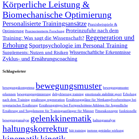
Körperliche Leistung &
Biomechanische Optimierung
Personalisierte Trainingsansätze
Praxisbeispiele &
Proteinzufuhr nach dem
Optimierung
Praxisorientierte Forschung
Regeneration und
Training: Was sagt die Wissenschaft?
Erholung
Sportpsychologie im Personal Training
Wissenschaftliche Erkenntnisse
Supplements: Nutzen und Risiken
Zyklus- und Ernährungscoaching
Schlagwörter
bewegungsmuster
bewegungskompetenz
bewegungsmuster
erkennen
bewegungsoptimierung
dehydrierung training
emotionale stabilität sport
Erholung
nach dem Training
ernährung regeneration
Ernährungspläne für Wettkampfvorbereitung bei
vegetarischer Ernährung
Ernährungstipps bei Fortgeschrittene Athleten für Jugendliche
Ernährung und Supplemente für Trainingsanfänger für Männer
Fitnesskonzepte
funktionelle
gelenkkinematik
bewegungsanalyse
haltungsanalyse
haltungskorrektur
hiit training
isotone getränke wirkung
kinematik
kinetik