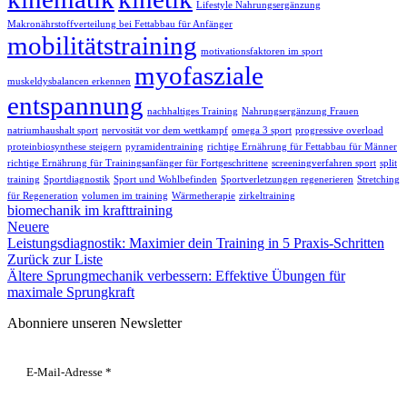
Lifestyle Nahrungsergänzung
Makronährstoffverteilung bei Fettabbau für Anfänger
mobilitätstraining
motivationsfaktoren im sport
myofasziale
muskeldysbalancen erkennen
entspannung
nachhaltiges Training
Nahrungsergänzung Frauen
natriumhaushalt sport
nervosität vor dem wettkampf
omega 3 sport
progressive overload
proteinbiosynthese steigern
pyramidentraining
richtige Ernährung für Fettabbau für Männer
richtige Ernährung für Trainingsanfänger für Fortgeschrittene
screeningverfahren sport
split
training
Sportdiagnostik
Sport und Wohlbefinden
Sportverletzungen regenerieren
Stretching
für Regeneration
volumen im training
Wärmetherapie
zirkeltraining
biomechanik im krafttraining
Neuere
Leistungsdiagnostik: Maximier dein Training in 5 Praxis-Schritten
Zurück zur Liste
Ältere
Sprungmechanik verbessern: Effektive Übungen für
maximale Sprungkraft
Abonniere unseren Newsletter