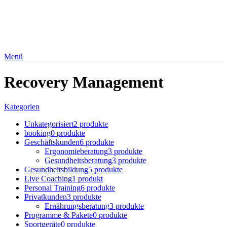
Menü
Recovery Management
Kategorien
Unkategorisiert
2 produkte
booking
0 produkte
Geschäftskunden
6 produkte
Ergonomieberatung
3 produkte
Gesundheitsberatung
3 produkte
Gesundheitsbildung
5 produkte
Live Coaching
1 produkt
Personal Training
6 produkte
Privatkunden
3 produkte
Ernährungsberatung
3 produkte
Programme & Pakete
0 produkte
Sportgeräte
0 produkte