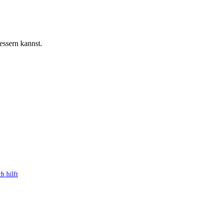
essern kannst.
h hilft