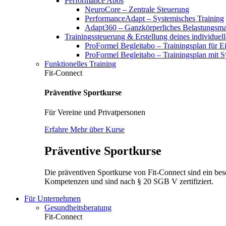
Performance Abos
NeuroCore – Zentrale Steuerung
PerformanceAdapt – Systemisches Training
Adapt360 – Ganzkörperliches Belastungsm
Trainingssteuerung & Erstellung deines individuel
ProFormel Begleitabo – Trainingsplan für Ei
ProFormel Begleitabo – Trainingsplan mit 
Funktionelles Training
Fit-Connect
Präventive Sportkurse
Für Vereine und Privatpersonen
Erfahre Mehr über Kurse
Präventive Sportkurse
Die präventiven Sportkurse von Fit-Connect sind ein bes
Kompetenzen und sind nach § 20 SGB V zertifiziert.
Für Unternehmen
Gesundheitsberatung
Fit-Connect