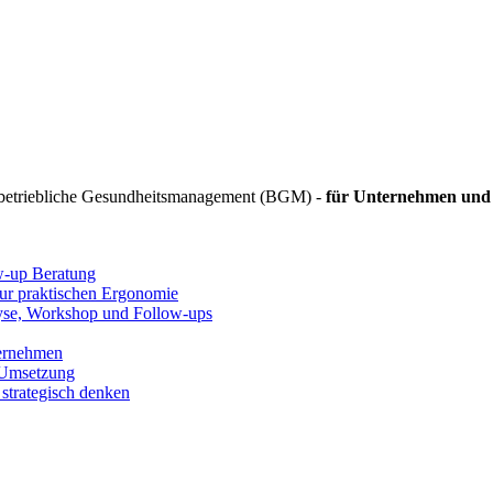
 betriebliche Gesundheitsmanagement (BGM) -
für Unternehmen und 
ow-up Beratung
zur praktischen Ergonomie
lyse, Workshop und Follow-ups
ternehmen
 Umsetzung
strategisch denken