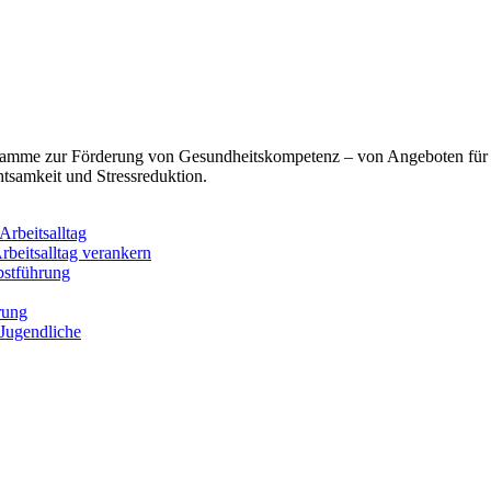
ogramme zur Förderung von Gesundheitskompetenz – von Angeboten für
tsamkeit und Stressreduktion.
rbeitsalltag
rbeitsalltag verankern
bstführung
rung
 Jugendliche