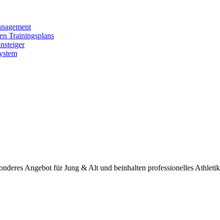
anagement
len Trainingsplans
nsteiger
System
onderes Angebot für Jung & Alt und beinhalten professionelles Athletik