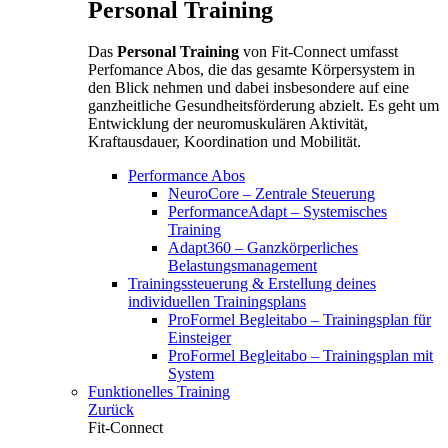
Personal Training
Das
Personal Training
von Fit-Connect umfasst
Perfomance Abos, die das gesamte Körpersystem in
den Blick nehmen und dabei insbesondere auf eine
ganzheitliche Gesundheitsförderung abzielt. Es geht um
Entwicklung der neuromuskulären Aktivität,
Kraftausdauer, Koordination und Mobilität.
Performance Abos
NeuroCore – Zentrale Steuerung
PerformanceAdapt – Systemisches
Training
Adapt360 – Ganzkörperliches
Belastungsmanagement
Trainingssteuerung & Erstellung deines
individuellen Trainingsplans
ProFormel Begleitabo – Trainingsplan für
Einsteiger
ProFormel Begleitabo – Trainingsplan mit
System
Funktionelles Training
Zurück
Fit-Connect