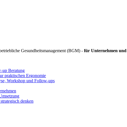
 betriebliche Gesundheitsmanagement (BGM) -
für Unternehmen und 
ow-up Beratung
zur praktischen Ergonomie
lyse, Workshop und Follow-ups
ternehmen
 Umsetzung
strategisch denken