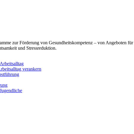
ogramme zur Förderung von Gesundheitskompetenz – von Angeboten für
tsamkeit und Stressreduktion.
rbeitsalltag
rbeitsalltag verankern
bstführung
rung
 Jugendliche