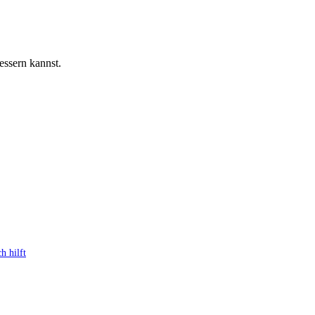
essern kannst.
h hilft