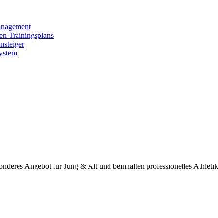
anagement
len Trainingsplans
nsteiger
System
onderes Angebot für Jung & Alt und beinhalten professionelles Athletik