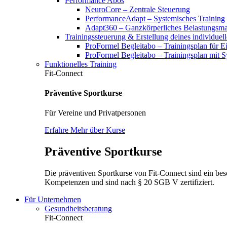
Performance Abos
NeuroCore – Zentrale Steuerung
PerformanceAdapt – Systemisches Training
Adapt360 – Ganzkörperliches Belastungsm
Trainingssteuerung & Erstellung deines individuel
ProFormel Begleitabo – Trainingsplan für Ei
ProFormel Begleitabo – Trainingsplan mit 
Funktionelles Training
Fit-Connect
Präventive Sportkurse
Für Vereine und Privatpersonen
Erfahre Mehr über Kurse
Präventive Sportkurse
Die präventiven Sportkurse von Fit-Connect sind ein bes
Kompetenzen und sind nach § 20 SGB V zertifiziert.
Für Unternehmen
Gesundheitsberatung
Fit-Connect